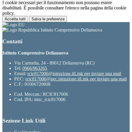
I cookie necessari per il funzionamento non possono essere
disabilitati. È possibile consultare l'elenco nella pagina della cookie
policy.
Accetta tutti
Salva le preferenze
Istituto Comprensivo Delianuova
Contatti
Istituto Comprensivo Delianuova
Via Carmelia, 24 - 89012 Delianuova (RC)
Tel:
0966/963265
Email:
rcic817006@istruzione.it
Link per inviare una mail
PEC:
rcic817006@pec.istruzione.it
Link per inviare una mail
C.F.: 91006720808
Cod. Meccan.: RCIC817006
Cod. IPA: istsc_rcic817006
Sezione Link Utili