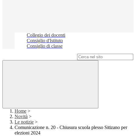
Collegio dei docenti
Consiglio d'Istituto
Consiglio di classe
Campo di ricerca per le pagine del sito
Home
>
Novità
>
Le notizie
>
Comunicazione n. 20 - Chiusura scuola plesso Sitizano per
elezioni 2024