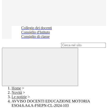
Collegio dei docenti
Consiglio d'Istituto
Consiglio di classe
Campo di ricerca per le pagine del sito
Home
>
Novità
>
Le notizie
>
AVVISO DOCENTI EDUCAZIONE MOTORIA
ESO4.6.A4.A-FSEPN-CL-2024-103