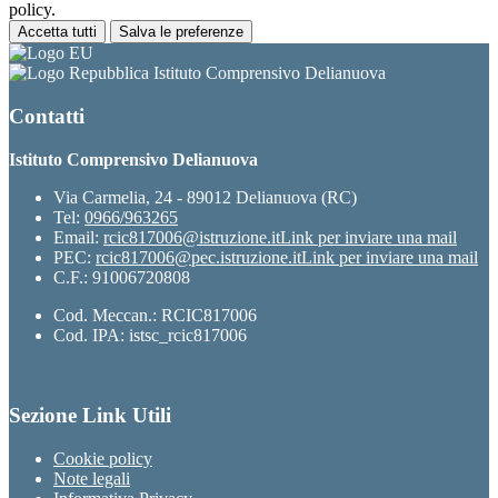
policy.
Accetta tutti
Salva le preferenze
Istituto Comprensivo Delianuova
Contatti
Istituto Comprensivo Delianuova
Via Carmelia, 24 - 89012 Delianuova (RC)
Tel:
0966/963265
Email:
rcic817006@istruzione.it
Link per inviare una mail
PEC:
rcic817006@pec.istruzione.it
Link per inviare una mail
C.F.: 91006720808
Cod. Meccan.: RCIC817006
Cod. IPA: istsc_rcic817006
Sezione Link Utili
Cookie policy
Note legali