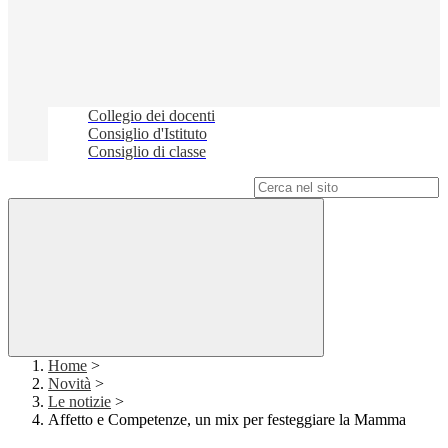
Collegio dei docenti
Consiglio d'Istituto
Consiglio di classe
Campo di ricerca per le pagine del sito
Home
>
Novità
>
Le notizie
>
Affetto e Competenze, un mix per festeggiare la Mamma