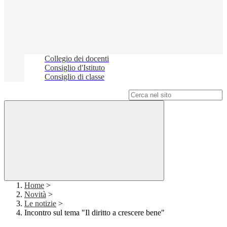
Collegio dei docenti
Consiglio d'Istituto
Consiglio di classe
Campo di ricerca per le pagine del sito
Home
>
Novità
>
Le notizie
>
Incontro sul tema "Il diritto a crescere bene"