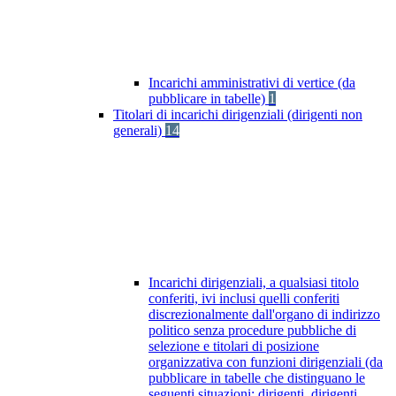
Incarichi amministrativi di vertice (da
pubblicare in tabelle)
1
Titolari di incarichi dirigenziali (dirigenti non
generali)
14
Incarichi dirigenziali, a qualsiasi titolo
conferiti, ivi inclusi quelli conferiti
discrezionalmente dall'organo di indirizzo
politico senza procedure pubbliche di
selezione e titolari di posizione
organizzativa con funzioni dirigenziali (da
pubblicare in tabelle che distinguano le
seguenti situazioni: dirigenti, dirigenti