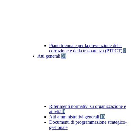
Piano triennale per la prevenzione della
corruzione e della trasparenza (PTPCT)
2
Atti generali
34
Riferimenti normativi su organizzazione e
attività
9
Atti amministrativi generali
10
Documenti di programmazione strategico-
gestionale