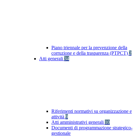
Piano triennale per la prevenzione della
corruzione e della trasparenza (PTPCT)
2
Atti generali
34
Riferimenti normativi su organizzazione e
attività
9
Atti amministrativi generali
10
Documenti di programmazione strategico-
gestionale