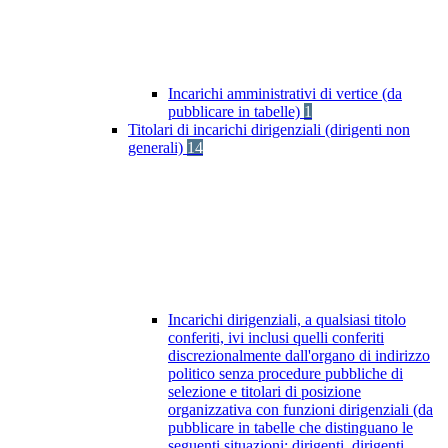
Incarichi amministrativi di vertice (da
pubblicare in tabelle)
1
Titolari di incarichi dirigenziali (dirigenti non
generali)
14
Incarichi dirigenziali, a qualsiasi titolo
conferiti, ivi inclusi quelli conferiti
discrezionalmente dall'organo di indirizzo
politico senza procedure pubbliche di
selezione e titolari di posizione
organizzativa con funzioni dirigenziali (da
pubblicare in tabelle che distinguano le
seguenti situazioni: dirigenti, dirigenti