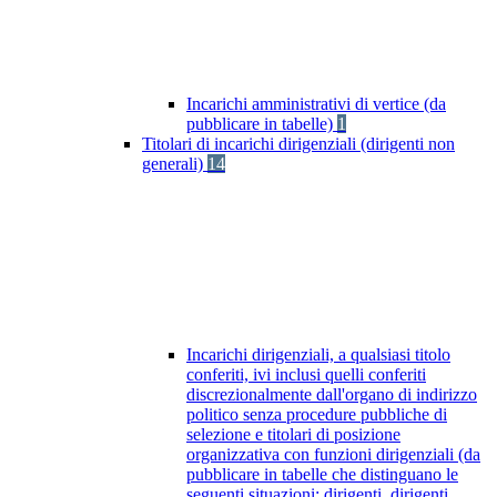
Incarichi amministrativi di vertice (da
pubblicare in tabelle)
1
Titolari di incarichi dirigenziali (dirigenti non
generali)
14
Incarichi dirigenziali, a qualsiasi titolo
conferiti, ivi inclusi quelli conferiti
discrezionalmente dall'organo di indirizzo
politico senza procedure pubbliche di
selezione e titolari di posizione
organizzativa con funzioni dirigenziali (da
pubblicare in tabelle che distinguano le
seguenti situazioni: dirigenti, dirigenti