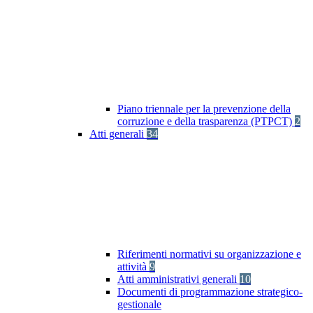
Piano triennale per la prevenzione della
corruzione e della trasparenza (PTPCT)
2
Atti generali
34
Riferimenti normativi su organizzazione e
attività
9
Atti amministrativi generali
10
Documenti di programmazione strategico-
gestionale