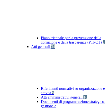
Piano triennale per la prevenzione della
corruzione e della trasparenza (PTPCT)
2
Atti generali
34
Riferimenti normativi su organizzazione e
attività
9
Atti amministrativi generali
10
Documenti di programmazione strategico-
gestionale