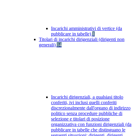
Incarichi amministrativi di vertice (da
pubblicare in tabelle)
1
Titolari di incarichi dirigenziali (dirigenti non
generali)
14
Incarichi dirigenziali, a qualsiasi titolo
conferiti, ivi inclusi quelli conferiti
discrezionalmente dall'organo di indirizzo
politico senza procedure pubbliche di
selezione e titolari di posizione
organizzativa con funzioni dirigenziali (da
pubblicare in tabelle che distinguano le
seguenti situazioni: dirigenti, dirigenti