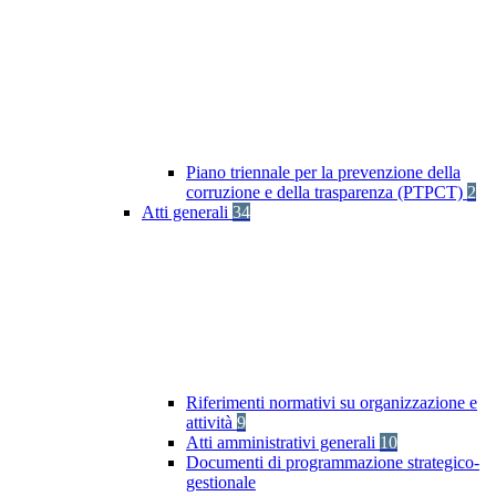
Piano triennale per la prevenzione della
corruzione e della trasparenza (PTPCT)
2
Atti generali
34
Riferimenti normativi su organizzazione e
attività
9
Atti amministrativi generali
10
Documenti di programmazione strategico-
gestionale