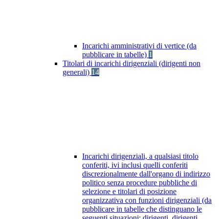
Incarichi amministrativi di vertice (da
pubblicare in tabelle)
1
Titolari di incarichi dirigenziali (dirigenti non
generali)
14
Incarichi dirigenziali, a qualsiasi titolo
conferiti, ivi inclusi quelli conferiti
discrezionalmente dall'organo di indirizzo
politico senza procedure pubbliche di
selezione e titolari di posizione
organizzativa con funzioni dirigenziali (da
pubblicare in tabelle che distinguano le
seguenti situazioni: dirigenti, dirigenti