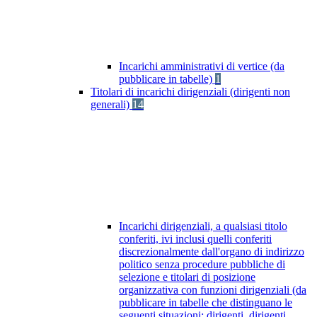
Incarichi amministrativi di vertice (da
pubblicare in tabelle)
1
Titolari di incarichi dirigenziali (dirigenti non
generali)
14
Incarichi dirigenziali, a qualsiasi titolo
conferiti, ivi inclusi quelli conferiti
discrezionalmente dall'organo di indirizzo
politico senza procedure pubbliche di
selezione e titolari di posizione
organizzativa con funzioni dirigenziali (da
pubblicare in tabelle che distinguano le
seguenti situazioni: dirigenti, dirigenti