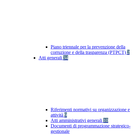
Piano triennale per la prevenzione della
corruzione e della trasparenza (PTPCT)
2
Atti generali
34
Riferimenti normativi su organizzazione e
attività
9
Atti amministrativi generali
10
Documenti di programmazione strategico-
gestionale