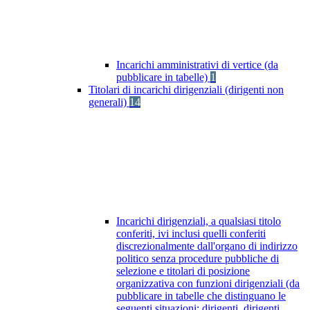
Incarichi amministrativi di vertice (da
pubblicare in tabelle)
1
Titolari di incarichi dirigenziali (dirigenti non
generali)
14
Incarichi dirigenziali, a qualsiasi titolo
conferiti, ivi inclusi quelli conferiti
discrezionalmente dall'organo di indirizzo
politico senza procedure pubbliche di
selezione e titolari di posizione
organizzativa con funzioni dirigenziali (da
pubblicare in tabelle che distinguano le
seguenti situazioni: dirigenti, dirigenti