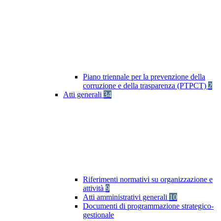
Piano triennale per la prevenzione della
corruzione e della trasparenza (PTPCT)
2
Atti generali
34
Riferimenti normativi su organizzazione e
attività
9
Atti amministrativi generali
10
Documenti di programmazione strategico-
gestionale