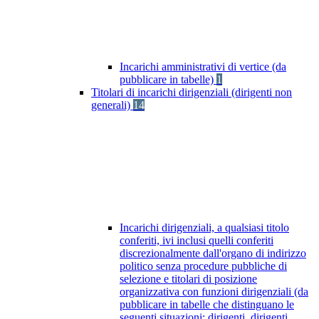
Incarichi amministrativi di vertice (da
pubblicare in tabelle)
1
Titolari di incarichi dirigenziali (dirigenti non
generali)
14
Incarichi dirigenziali, a qualsiasi titolo
conferiti, ivi inclusi quelli conferiti
discrezionalmente dall'organo di indirizzo
politico senza procedure pubbliche di
selezione e titolari di posizione
organizzativa con funzioni dirigenziali (da
pubblicare in tabelle che distinguano le
seguenti situazioni: dirigenti, dirigenti