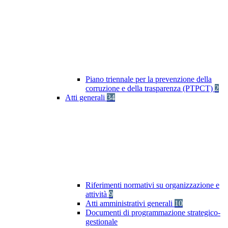
Piano triennale per la prevenzione della
corruzione e della trasparenza (PTPCT)
2
Atti generali
34
Riferimenti normativi su organizzazione e
attività
9
Atti amministrativi generali
10
Documenti di programmazione strategico-
gestionale