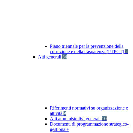
Piano triennale per la prevenzione della
corruzione e della trasparenza (PTPCT)
2
Atti generali
34
Riferimenti normativi su organizzazione e
attività
9
Atti amministrativi generali
10
Documenti di programmazione strategico-
gestionale