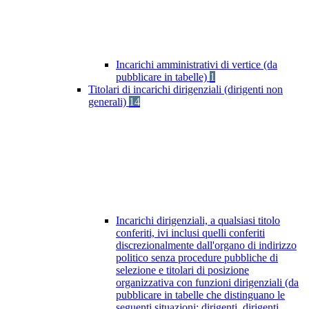
Incarichi amministrativi di vertice (da
pubblicare in tabelle)
1
Titolari di incarichi dirigenziali (dirigenti non
generali)
14
Incarichi dirigenziali, a qualsiasi titolo
conferiti, ivi inclusi quelli conferiti
discrezionalmente dall'organo di indirizzo
politico senza procedure pubbliche di
selezione e titolari di posizione
organizzativa con funzioni dirigenziali (da
pubblicare in tabelle che distinguano le
seguenti situazioni: dirigenti, dirigenti