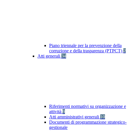
Piano triennale per la prevenzione della
corruzione e della trasparenza (PTPCT)
2
Atti generali
34
Riferimenti normativi su organizzazione e
attività
9
Atti amministrativi generali
10
Documenti di programmazione strategico-
gestionale