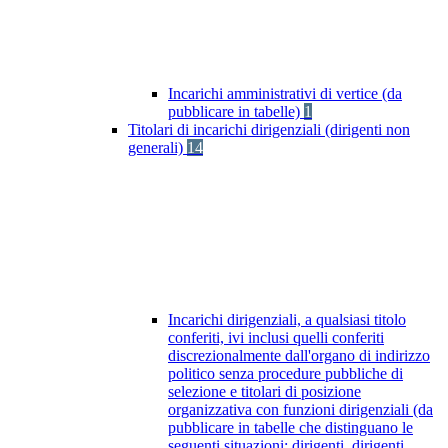
Incarichi amministrativi di vertice (da
pubblicare in tabelle)
1
Titolari di incarichi dirigenziali (dirigenti non
generali)
14
Incarichi dirigenziali, a qualsiasi titolo
conferiti, ivi inclusi quelli conferiti
discrezionalmente dall'organo di indirizzo
politico senza procedure pubbliche di
selezione e titolari di posizione
organizzativa con funzioni dirigenziali (da
pubblicare in tabelle che distinguano le
seguenti situazioni: dirigenti, dirigenti