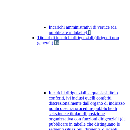
Incarichi amministrativi di vertice (da
pubblicare in tabelle)
1
Titolari di incarichi dirigenziali (dirigenti non
generali)
14
Incarichi dirigenziali, a qualsiasi titolo
conferiti, ivi inclusi quelli conferiti
discrezionalmente dall'organo di indirizzo
politico senza procedure pubbliche di
selezione e titolari di posizione
organizzativa con funzioni dirigenziali (da
pubblicare in tabelle che distinguano le
seguenti situazioni: dirigenti, dirigenti