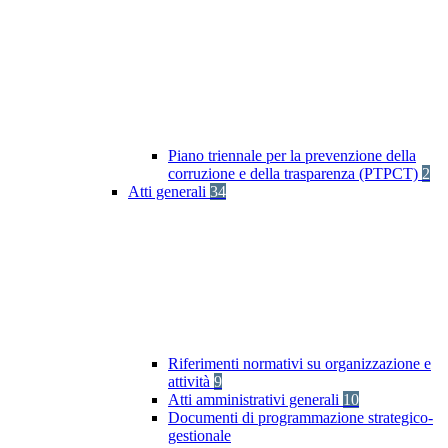
Piano triennale per la prevenzione della
corruzione e della trasparenza (PTPCT)
2
Atti generali
34
Riferimenti normativi su organizzazione e
attività
9
Atti amministrativi generali
10
Documenti di programmazione strategico-
gestionale