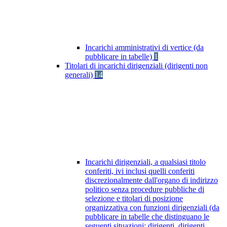
Incarichi amministrativi di vertice (da
pubblicare in tabelle)
1
Titolari di incarichi dirigenziali (dirigenti non
generali)
14
Incarichi dirigenziali, a qualsiasi titolo
conferiti, ivi inclusi quelli conferiti
discrezionalmente dall'organo di indirizzo
politico senza procedure pubbliche di
selezione e titolari di posizione
organizzativa con funzioni dirigenziali (da
pubblicare in tabelle che distinguano le
seguenti situazioni: dirigenti, dirigenti