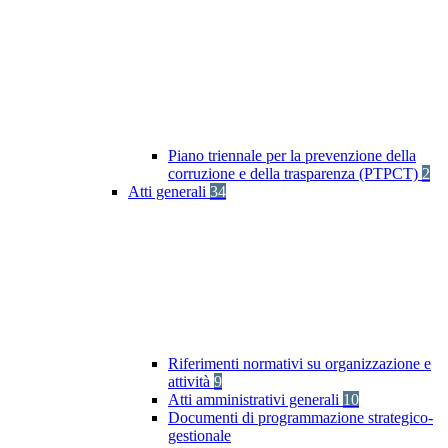
Piano triennale per la prevenzione della
corruzione e della trasparenza (PTPCT)
2
Atti generali
34
Riferimenti normativi su organizzazione e
attività
9
Atti amministrativi generali
10
Documenti di programmazione strategico-
gestionale