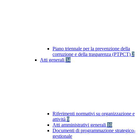
Piano triennale per la prevenzione della
corruzione e della trasparenza (PTPCT)
2
Atti generali
34
Riferimenti normativi su organizzazione e
attività
9
Atti amministrativi generali
10
Documenti di programmazione strategico-
gestionale