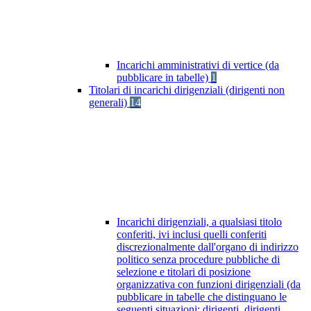
Incarichi amministrativi di vertice (da
pubblicare in tabelle)
1
Titolari di incarichi dirigenziali (dirigenti non
generali)
14
Incarichi dirigenziali, a qualsiasi titolo
conferiti, ivi inclusi quelli conferiti
discrezionalmente dall'organo di indirizzo
politico senza procedure pubbliche di
selezione e titolari di posizione
organizzativa con funzioni dirigenziali (da
pubblicare in tabelle che distinguano le
seguenti situazioni: dirigenti, dirigenti