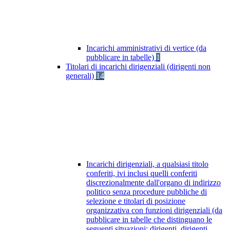
Incarichi amministrativi di vertice (da
pubblicare in tabelle)
1
Titolari di incarichi dirigenziali (dirigenti non
generali)
14
Incarichi dirigenziali, a qualsiasi titolo
conferiti, ivi inclusi quelli conferiti
discrezionalmente dall'organo di indirizzo
politico senza procedure pubbliche di
selezione e titolari di posizione
organizzativa con funzioni dirigenziali (da
pubblicare in tabelle che distinguano le
seguenti situazioni: dirigenti, dirigenti