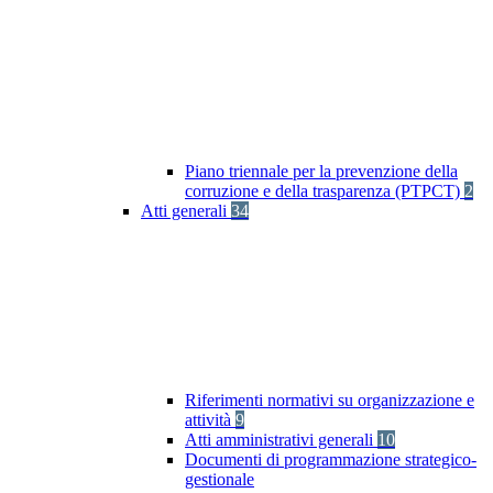
Piano triennale per la prevenzione della
corruzione e della trasparenza (PTPCT)
2
Atti generali
34
Riferimenti normativi su organizzazione e
attività
9
Atti amministrativi generali
10
Documenti di programmazione strategico-
gestionale