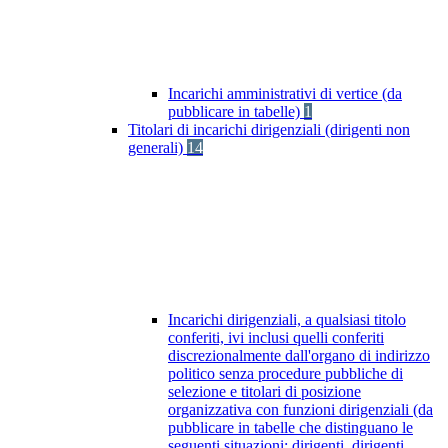
Incarichi amministrativi di vertice (da
pubblicare in tabelle)
1
Titolari di incarichi dirigenziali (dirigenti non
generali)
14
Incarichi dirigenziali, a qualsiasi titolo
conferiti, ivi inclusi quelli conferiti
discrezionalmente dall'organo di indirizzo
politico senza procedure pubbliche di
selezione e titolari di posizione
organizzativa con funzioni dirigenziali (da
pubblicare in tabelle che distinguano le
seguenti situazioni: dirigenti, dirigenti