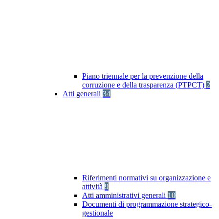
Piano triennale per la prevenzione della
corruzione e della trasparenza (PTPCT)
2
Atti generali
34
Riferimenti normativi su organizzazione e
attività
9
Atti amministrativi generali
10
Documenti di programmazione strategico-
gestionale