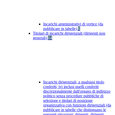
Incarichi amministrativi di vertice (da
pubblicare in tabelle)
1
Titolari di incarichi dirigenziali (dirigenti non
generali)
14
Incarichi dirigenziali, a qualsiasi titolo
conferiti, ivi inclusi quelli conferiti
discrezionalmente dall'organo di indirizzo
politico senza procedure pubbliche di
selezione e titolari di posizione
organizzativa con funzioni dirigenziali (da
pubblicare in tabelle che distinguano le
seguenti situazioni: dirigenti, dirigenti