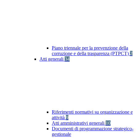
Piano triennale per la prevenzione della
corruzione e della trasparenza (PTPCT)
2
Atti generali
34
Riferimenti normativi su organizzazione e
attività
9
Atti amministrativi generali
10
Documenti di programmazione strategico-
gestionale