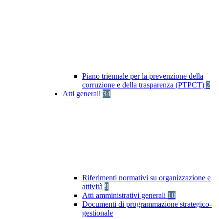
Piano triennale per la prevenzione della
corruzione e della trasparenza (PTPCT)
2
Atti generali
34
Riferimenti normativi su organizzazione e
attività
9
Atti amministrativi generali
10
Documenti di programmazione strategico-
gestionale