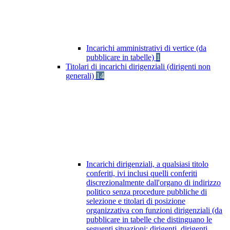
Incarichi amministrativi di vertice (da
pubblicare in tabelle)
1
Titolari di incarichi dirigenziali (dirigenti non
generali)
14
Incarichi dirigenziali, a qualsiasi titolo
conferiti, ivi inclusi quelli conferiti
discrezionalmente dall'organo di indirizzo
politico senza procedure pubbliche di
selezione e titolari di posizione
organizzativa con funzioni dirigenziali (da
pubblicare in tabelle che distinguano le
seguenti situazioni: dirigenti, dirigenti