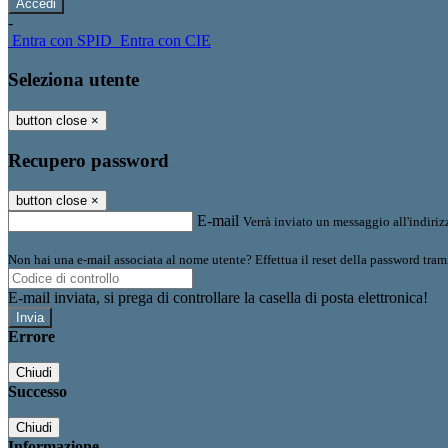
-
Entra con SPID
Entra con CIE
Seleziona utente
button close
×
Recupero password
button close
×
E-mail
Verrà inviato un messaggio all'indirizz
Non hai una e-mail associata al nome utente? Effettua il reset della password tram
E-mail inviata, si prega di controllare la casella di posta elettronica!
Errore
Chiudi
Successo
Chiudi
Informazione