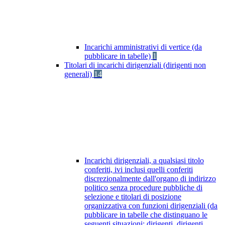
Incarichi amministrativi di vertice (da
pubblicare in tabelle)
1
Titolari di incarichi dirigenziali (dirigenti non
generali)
14
Incarichi dirigenziali, a qualsiasi titolo
conferiti, ivi inclusi quelli conferiti
discrezionalmente dall'organo di indirizzo
politico senza procedure pubbliche di
selezione e titolari di posizione
organizzativa con funzioni dirigenziali (da
pubblicare in tabelle che distinguano le
seguenti situazioni: dirigenti, dirigenti