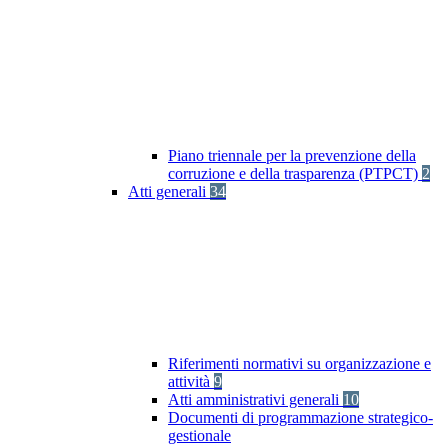
Piano triennale per la prevenzione della
corruzione e della trasparenza (PTPCT)
2
Atti generali
34
Riferimenti normativi su organizzazione e
attività
9
Atti amministrativi generali
10
Documenti di programmazione strategico-
gestionale