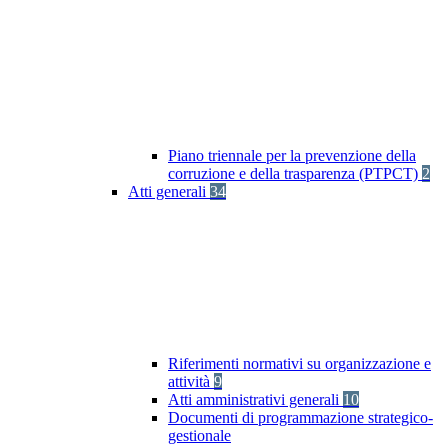
Piano triennale per la prevenzione della
corruzione e della trasparenza (PTPCT)
2
Atti generali
34
Riferimenti normativi su organizzazione e
attività
9
Atti amministrativi generali
10
Documenti di programmazione strategico-
gestionale