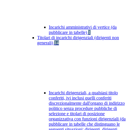
Incarichi amministrativi di vertice (da
pubblicare in tabelle)
1
Titolari di incarichi dirigenziali (dirigenti non
generali)
14
Incarichi dirigenziali, a qualsiasi titolo
conferiti, ivi inclusi quelli conferiti
discrezionalmente dall'organo di indirizzo
politico senza procedure pubbliche di
selezione e titolari di posizione
organizzativa con funzioni dirigenziali (da
pubblicare in tabelle che distinguano le
seguenti situazioni: dirigenti, dirigenti