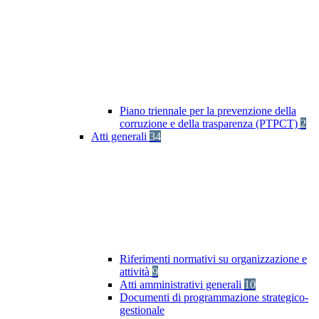
Piano triennale per la prevenzione della
corruzione e della trasparenza (PTPCT)
2
Atti generali
34
Riferimenti normativi su organizzazione e
attività
9
Atti amministrativi generali
10
Documenti di programmazione strategico-
gestionale