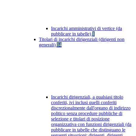
Incarichi amministrativi di vertice (da
pubblicare in tabelle)
1
Titolari di incarichi dirigenziali (dirigenti non
generali)
14
Incarichi dirigenziali, a qualsiasi titolo
conferiti, ivi inclusi quelli conferiti
discrezionalmente dall'organo di indirizzo
politico senza procedure pubbliche di
selezione e titolari di posizione
organizzativa con funzioni dirigenziali (da
pubblicare in tabelle che distinguano le
seguenti situazioni: dirigenti, dirigenti