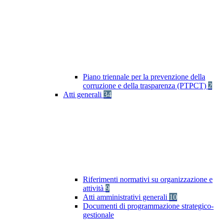
Piano triennale per la prevenzione della
corruzione e della trasparenza (PTPCT)
2
Atti generali
34
Riferimenti normativi su organizzazione e
attività
9
Atti amministrativi generali
10
Documenti di programmazione strategico-
gestionale