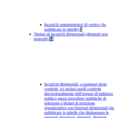
Incarichi amministrativi di vertice (da
pubblicare in tabelle)
1
Titolari di incarichi dirigenziali (dirigenti non
generali)
14
Incarichi dirigenziali, a qualsiasi titolo
conferiti, ivi inclusi quelli conferiti
discrezionalmente dall'organo di indirizzo
politico senza procedure pubbliche di
selezione e titolari di posizione
organizzativa con funzioni dirigenziali (da
pubblicare in tabelle che distinguano le
seguenti situazioni: dirigenti, dirigenti