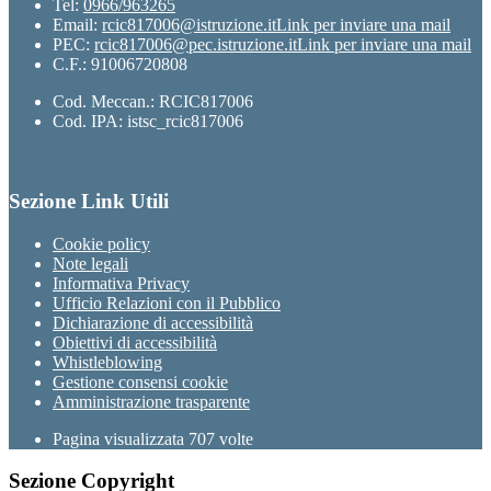
Tel:
0966/963265
Email:
rcic817006@istruzione.it
Link per inviare una mail
PEC:
rcic817006@pec.istruzione.it
Link per inviare una mail
C.F.: 91006720808
Cod. Meccan.: RCIC817006
Cod. IPA: istsc_rcic817006
Sezione Link Utili
Cookie policy
Note legali
Informativa Privacy
Ufficio Relazioni con il Pubblico
Dichiarazione di accessibilità
Obiettivi di accessibilità
Whistleblowing
Gestione consensi cookie
Amministrazione trasparente
Pagina visualizzata
707
volte
Sezione Copyright