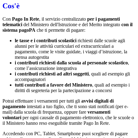
Cos'è
Con
Pago In Rete
, il servizio centralizzato
per i pagamenti
telematici
del Ministero dell'Istruzione e del Merito integrato
con il
sistema pagoPA
che ti permette di pagare:
le tasse e i contributi scolastici
richiesti dalle scuole agli
alunni per le attività curriculari ed extracurriculari a
pagamento, come le visite guidate, i viaggi d’istruzione, la
mensa autogestita
i contributi richiesti dalla scuola al personale scolastico
,
come l’assicurazione integrativa
i contributi richiesti ad altri soggetti
, quali ad esempio gli
accompagnatori
tutti contributi a favore del Ministero
, quali ad esempio i
diritti di segreteria per la partecipazione a concorsi
Potrai effettuare i versamenti per tutti gli
avvisi digitali di
pagamento
intestati a tuo figlio, che ti sono stati notificati (per e-
mail) dalla scuola di frequenza, oppure fare
versamenti
volontari
per ogni causale di pagamento elettronico, che le scuole o
il Ministero hanno reso eseguibile tramite Pago In Rete.
Accedendo con PC, Tablet, Smartphone puoi scegliere di pagare