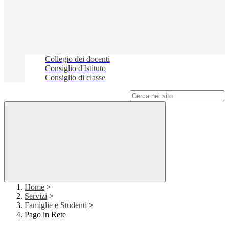
Collegio dei docenti
Consiglio d'Istituto
Consiglio di classe
Campo di ricerca per le pagine del sito
Home
>
Servizi
>
Famiglie e Studenti
>
Pago in Rete