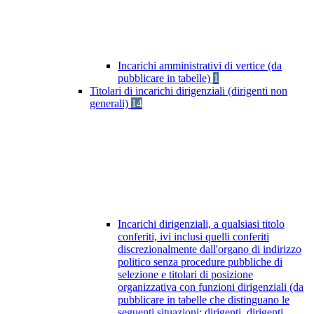
Incarichi amministrativi di vertice (da
pubblicare in tabelle)
1
Titolari di incarichi dirigenziali (dirigenti non
generali)
14
Incarichi dirigenziali, a qualsiasi titolo
conferiti, ivi inclusi quelli conferiti
discrezionalmente dall'organo di indirizzo
politico senza procedure pubbliche di
selezione e titolari di posizione
organizzativa con funzioni dirigenziali (da
pubblicare in tabelle che distinguano le
seguenti situazioni: dirigenti, dirigenti