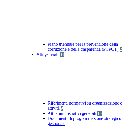
Piano triennale per la prevenzione della
corruzione e della trasparenza (PTPCT)
2
Atti generali
34
Riferimenti normativi su organizzazione e
attività
9
Atti amministrativi generali
10
Documenti di programmazione strategico-
gestionale