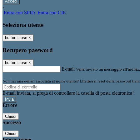
-
Entra con SPID
Entra con CIE
Seleziona utente
button close
×
Recupero password
button close
×
E-mail
Verrà inviato un messaggio all'indirizz
Non hai una e-mail associata al nome utente? Effettua il reset della password tram
E-mail inviata, si prega di controllare la casella di posta elettronica!
Errore
Chiudi
Successo
Chiudi
Informazione