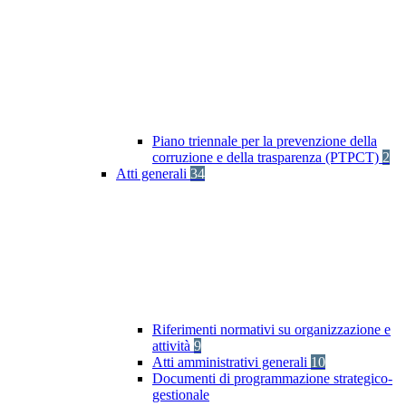
Piano triennale per la prevenzione della
corruzione e della trasparenza (PTPCT)
2
Atti generali
34
Riferimenti normativi su organizzazione e
attività
9
Atti amministrativi generali
10
Documenti di programmazione strategico-
gestionale