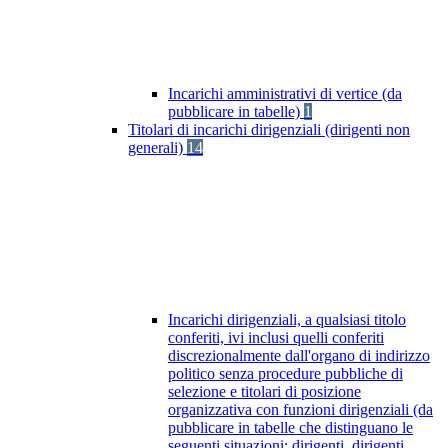
Incarichi amministrativi di vertice (da
pubblicare in tabelle)
1
Titolari di incarichi dirigenziali (dirigenti non
generali)
14
Incarichi dirigenziali, a qualsiasi titolo
conferiti, ivi inclusi quelli conferiti
discrezionalmente dall'organo di indirizzo
politico senza procedure pubbliche di
selezione e titolari di posizione
organizzativa con funzioni dirigenziali (da
pubblicare in tabelle che distinguano le
seguenti situazioni: dirigenti, dirigenti