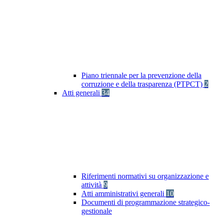
Piano triennale per la prevenzione della
corruzione e della trasparenza (PTPCT)
2
Atti generali
34
Riferimenti normativi su organizzazione e
attività
9
Atti amministrativi generali
10
Documenti di programmazione strategico-
gestionale