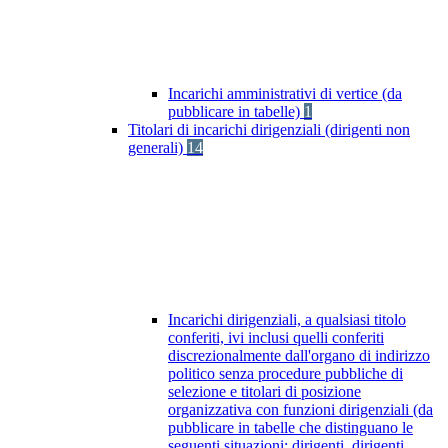
Incarichi amministrativi di vertice (da
pubblicare in tabelle)
1
Titolari di incarichi dirigenziali (dirigenti non
generali)
14
Incarichi dirigenziali, a qualsiasi titolo
conferiti, ivi inclusi quelli conferiti
discrezionalmente dall'organo di indirizzo
politico senza procedure pubbliche di
selezione e titolari di posizione
organizzativa con funzioni dirigenziali (da
pubblicare in tabelle che distinguano le
seguenti situazioni: dirigenti, dirigenti