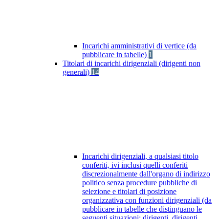
Incarichi amministrativi di vertice (da
pubblicare in tabelle)
1
Titolari di incarichi dirigenziali (dirigenti non
generali)
14
Incarichi dirigenziali, a qualsiasi titolo
conferiti, ivi inclusi quelli conferiti
discrezionalmente dall'organo di indirizzo
politico senza procedure pubbliche di
selezione e titolari di posizione
organizzativa con funzioni dirigenziali (da
pubblicare in tabelle che distinguano le
seguenti situazioni: dirigenti, dirigenti