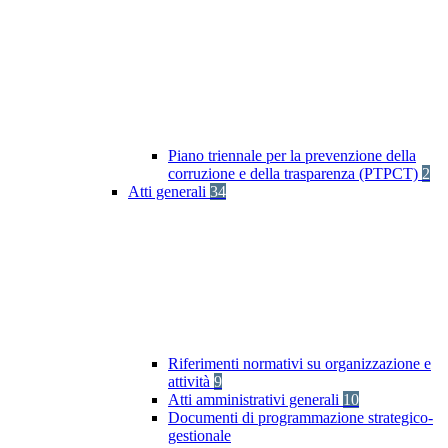
Piano triennale per la prevenzione della
corruzione e della trasparenza (PTPCT)
2
Atti generali
34
Riferimenti normativi su organizzazione e
attività
9
Atti amministrativi generali
10
Documenti di programmazione strategico-
gestionale