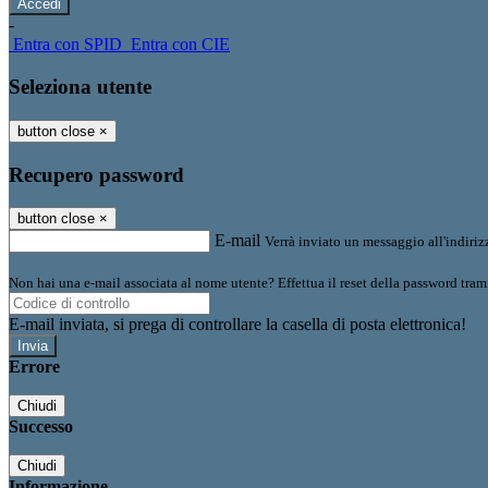
-
Entra con SPID
Entra con CIE
Seleziona utente
button close
×
Recupero password
button close
×
E-mail
Verrà inviato un messaggio all'indirizz
Non hai una e-mail associata al nome utente? Effettua il reset della password tram
E-mail inviata, si prega di controllare la casella di posta elettronica!
Errore
Chiudi
Successo
Chiudi
Informazione