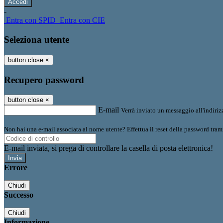
-
Entra con SPID
Entra con CIE
Seleziona utente
button close
×
Recupero password
button close
×
E-mail
Verrà inviato un messaggio all'indirizz
Non hai una e-mail associata al nome utente? Effettua il reset della password tram
E-mail inviata, si prega di controllare la casella di posta elettronica!
Errore
Chiudi
Successo
Chiudi
Informazione