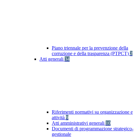
Piano triennale per la prevenzione della
corruzione e della trasparenza (PTPCT)
2
Atti generali
34
Riferimenti normativi su organizzazione e
attività
9
Atti amministrativi generali
10
Documenti di programmazione strategico-
gestionale