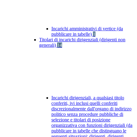
Incarichi amministrativi di vertice (da
pubblicare in tabelle)
1
Titolari di incarichi dirigenziali (dirigenti non
generali)
14
Incarichi dirigenziali, a qualsiasi titolo
conferiti, ivi inclusi quelli conferiti
discrezionalmente dall'organo di indirizzo
politico senza procedure pubbliche di
selezione e titolari di posizione
organizzativa con funzioni dirigenziali (da
pubblicare in tabelle che distinguano le
seguenti situazioni: dirigenti, dirigenti