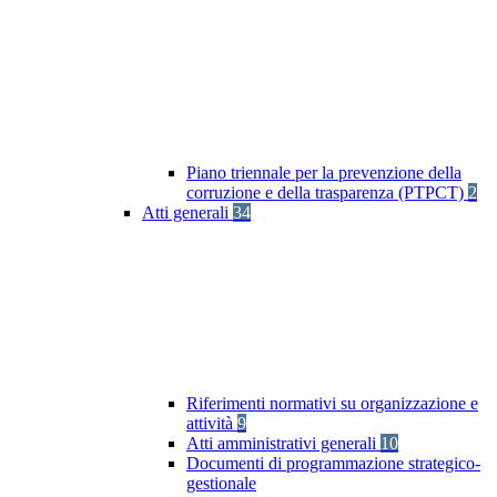
Piano triennale per la prevenzione della
corruzione e della trasparenza (PTPCT)
2
Atti generali
34
Riferimenti normativi su organizzazione e
attività
9
Atti amministrativi generali
10
Documenti di programmazione strategico-
gestionale