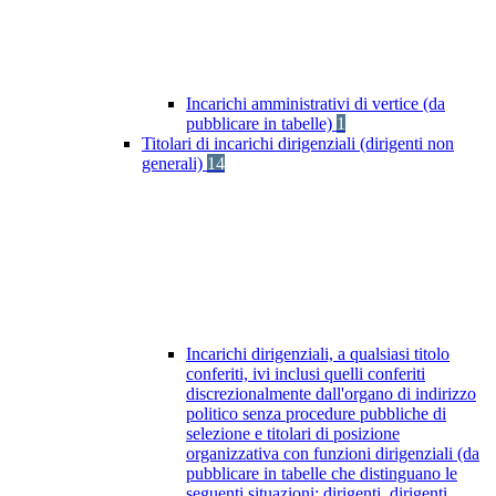
Incarichi amministrativi di vertice (da
pubblicare in tabelle)
1
Titolari di incarichi dirigenziali (dirigenti non
generali)
14
Incarichi dirigenziali, a qualsiasi titolo
conferiti, ivi inclusi quelli conferiti
discrezionalmente dall'organo di indirizzo
politico senza procedure pubbliche di
selezione e titolari di posizione
organizzativa con funzioni dirigenziali (da
pubblicare in tabelle che distinguano le
seguenti situazioni: dirigenti, dirigenti