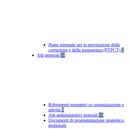
Piano triennale per la prevenzione della
corruzione e della trasparenza (PTPCT)
2
Atti generali
34
Riferimenti normativi su organizzazione e
attività
9
Atti amministrativi generali
10
Documenti di programmazione strategico-
gestionale