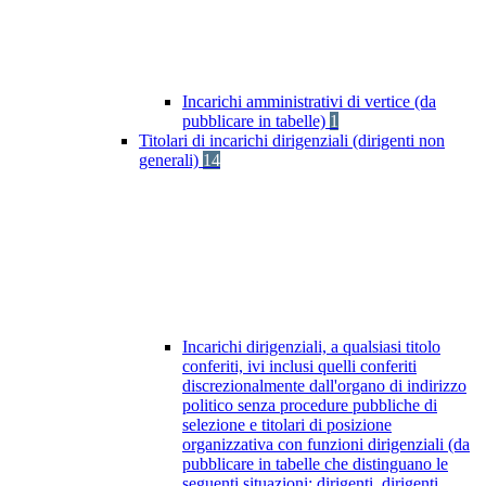
Incarichi amministrativi di vertice (da
pubblicare in tabelle)
1
Titolari di incarichi dirigenziali (dirigenti non
generali)
14
Incarichi dirigenziali, a qualsiasi titolo
conferiti, ivi inclusi quelli conferiti
discrezionalmente dall'organo di indirizzo
politico senza procedure pubbliche di
selezione e titolari di posizione
organizzativa con funzioni dirigenziali (da
pubblicare in tabelle che distinguano le
seguenti situazioni: dirigenti, dirigenti