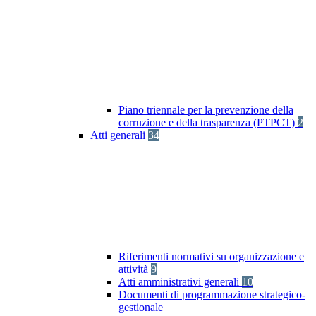
Piano triennale per la prevenzione della
corruzione e della trasparenza (PTPCT)
2
Atti generali
34
Riferimenti normativi su organizzazione e
attività
9
Atti amministrativi generali
10
Documenti di programmazione strategico-
gestionale