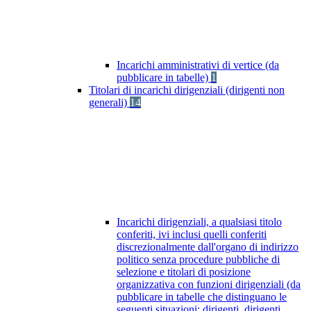
Incarichi amministrativi di vertice (da
pubblicare in tabelle)
1
Titolari di incarichi dirigenziali (dirigenti non
generali)
14
Incarichi dirigenziali, a qualsiasi titolo
conferiti, ivi inclusi quelli conferiti
discrezionalmente dall'organo di indirizzo
politico senza procedure pubbliche di
selezione e titolari di posizione
organizzativa con funzioni dirigenziali (da
pubblicare in tabelle che distinguano le
seguenti situazioni: dirigenti, dirigenti