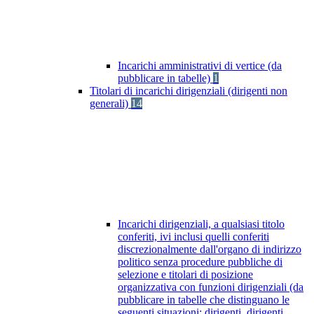
Incarichi amministrativi di vertice (da
pubblicare in tabelle)
1
Titolari di incarichi dirigenziali (dirigenti non
generali)
14
Incarichi dirigenziali, a qualsiasi titolo
conferiti, ivi inclusi quelli conferiti
discrezionalmente dall'organo di indirizzo
politico senza procedure pubbliche di
selezione e titolari di posizione
organizzativa con funzioni dirigenziali (da
pubblicare in tabelle che distinguano le
seguenti situazioni: dirigenti, dirigenti