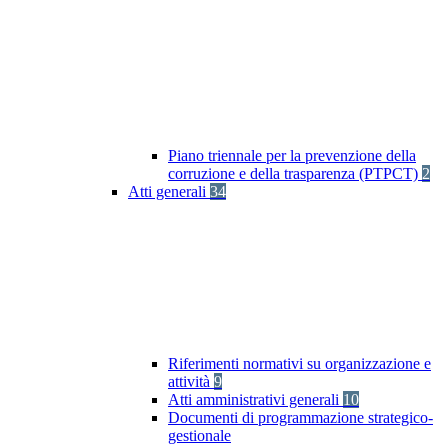
Piano triennale per la prevenzione della
corruzione e della trasparenza (PTPCT)
2
Atti generali
34
Riferimenti normativi su organizzazione e
attività
9
Atti amministrativi generali
10
Documenti di programmazione strategico-
gestionale