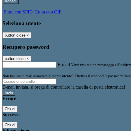
-
Entra con SPID
Entra con CIE
Seleziona utente
button close
×
Recupero password
button close
×
E-mail
Verrà inviato un messaggio all'indirizz
Non hai una e-mail associata al nome utente? Effettua il reset della password tram
E-mail inviata, si prega di controllare la casella di posta elettronica!
Errore
Chiudi
Successo
Chiudi
Informazione