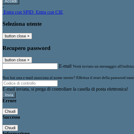
-
Entra con SPID
Entra con CIE
Seleziona utente
button close
×
Recupero password
button close
×
E-mail
Verrà inviato un messaggio all'indirizz
Non hai una e-mail associata al nome utente? Effettua il reset della password tram
E-mail inviata, si prega di controllare la casella di posta elettronica!
Errore
Chiudi
Successo
Chiudi
Informazione