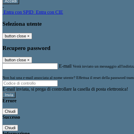
-
Entra con SPID
Entra con CIE
Seleziona utente
button close
×
Recupero password
button close
×
E-mail
Verrà inviato un messaggio all'indirizz
Non hai una e-mail associata al nome utente? Effettua il reset della password tram
E-mail inviata, si prega di controllare la casella di posta elettronica!
Errore
Chiudi
Successo
Chiudi
Informazione