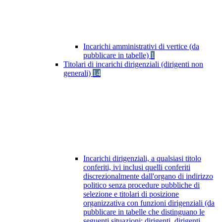
Incarichi amministrativi di vertice (da
pubblicare in tabelle)
1
Titolari di incarichi dirigenziali (dirigenti non
generali)
14
Incarichi dirigenziali, a qualsiasi titolo
conferiti, ivi inclusi quelli conferiti
discrezionalmente dall'organo di indirizzo
politico senza procedure pubbliche di
selezione e titolari di posizione
organizzativa con funzioni dirigenziali (da
pubblicare in tabelle che distinguano le
seguenti situazioni: dirigenti, dirigenti