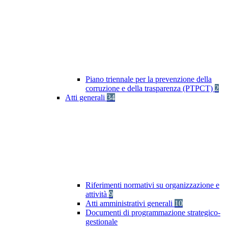
Piano triennale per la prevenzione della
corruzione e della trasparenza (PTPCT)
2
Atti generali
34
Riferimenti normativi su organizzazione e
attività
9
Atti amministrativi generali
10
Documenti di programmazione strategico-
gestionale